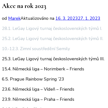
Akce na rok 2023
od
Marek
Aktualizováno na
16. 3. 2023
27. 1. 2023
28.1. LeGay Ligový turnaj československých týmů I.
25.2. LeGay Ligový turnaj československých týmů II.
10.-12.3. Zimní soustředění Semily
25.3. LeGay Ligový turnaj československých týmů III.
15.4. Německá liga – Norimberk – Friends
6.5. Prague Rainbow Spring ’23
23.6. Německá liga – Vídeň – Friends
23.9. Německá liga – Praha – Friends