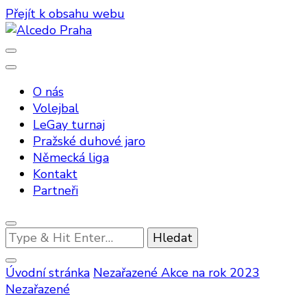
Přejít k obsahu webu
Sportovní klub Alcedo Praha sdružuje LGBTQ+ členy,
Alcedo Praha
jejich kamarády a příznivce.
O nás
Volejbal
LeGay turnaj
Pražské duhové jaro
Německá liga
Kontakt
Partneři
Hledáte
něco
?
Úvodní stránka
Nezařazené
Akce na rok 2023
Nezařazené